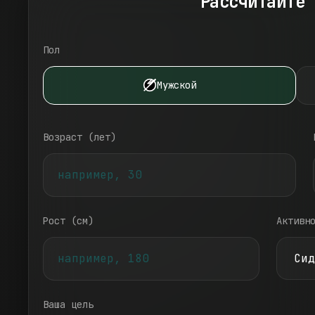
Рассчитайте 
Пол
Мужской
Возраст (лет)
Рост (см)
Активн
Ваша цель